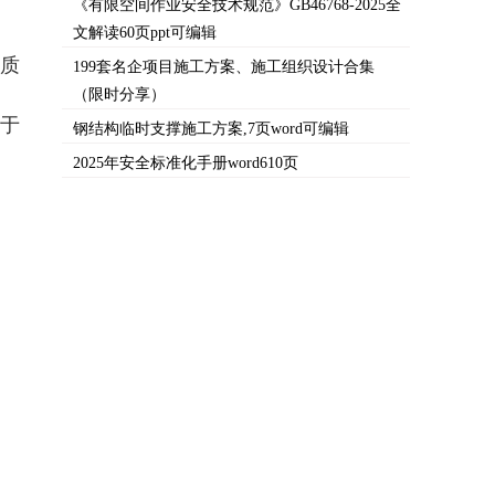
《有限空间作业安全技术规范》GB46768-2025全
文解读60页ppt可编辑
质
199套名企项目施工方案、施工组织设计合集
（限时分享）
于
钢结构临时支撑施工方案,7页word可编辑
2025年安全标准化手册word610页