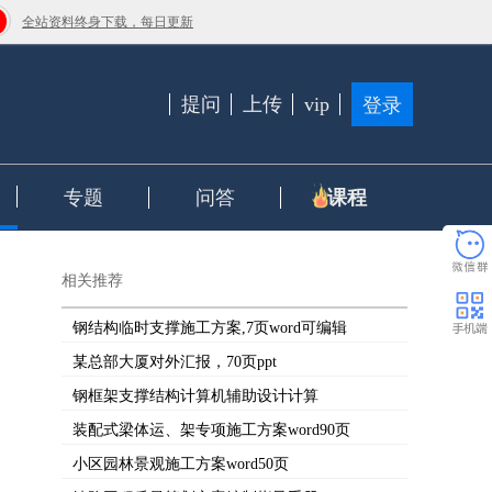
全站资料终身下载，每日更新
提问
上传
vip
登录
专题
问答
课程
相关推荐
钢结构临时支撑施工方案,7页word可编辑
某总部大厦对外汇报，70页ppt
钢框架支撑结构计算机辅助设计计算
装配式梁体运、架专项施工方案word90页
小区园林景观施工方案word50页