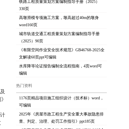
铁路工程质量策划方案编制指导手册（2025）
330页
高墩滑模专项施工方案，墩高超过40m的墩身
word160页
城市轨道交通工程质量策划方案编制指导手册
（2025）90页
《有限空间作业安全技术规范》GB46768-2025全
文解读60页ppt可编辑
水库降等论证报告编制全流程指南，4页word可
编辑
热门资料
及
1176页精品项目施工组织设计（技术标）word，
例》
可编辑
计
2025年《房屋市政工程生产安全重大事故隐患排
查、判定、治理、处罚工作指引》ppt185页
文