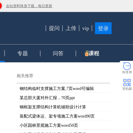
全站资料终身下载，每日更新
提问
上传
vip
登录
专题
问答
课程
相关推荐
钢结构临时支撑施工方案,7页word可编辑
某总部大厦对外汇报，70页ppt
钢框架支撑结构计算机辅助设计计算
装配式梁体运、架专项施工方案word90页
小区园林景观施工方案word50页