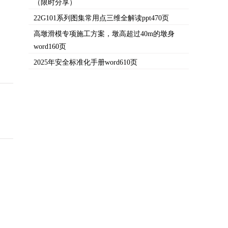
（限时分享）
22G101系列图集常用点三维全解读ppt470页
高墩滑模专项施工方案，墩高超过40m的墩身
word160页
2025年安全标准化手册word610页