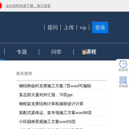
全站资料终身下载，每日更新
提问
上传
vip
登录
专题
问答
课程
相关推荐
钢结构临时支撑施工方案,7页word可编辑
某总部大厦对外汇报，70页ppt
钢框架支撑结构计算机辅助设计计算
装配式梁体运、架专项施工方案word90页
小区园林景观施工方案word50页