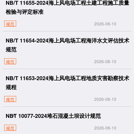
NB/T 11655-2024海上风电场工程土建工程施工质量
检验与评定标准
2026-08-10
规范
NB/T 11654-2024海上风电场工程海洋水文评估技术
规范
2026-08-10
规范
NB/T 11653-2024海上风电场工程地质灾害勘察技术
规程
2026-08-10
规范
NB∕T 10077-2024堆石混凝土坝设计规范
2026-08-10
规范