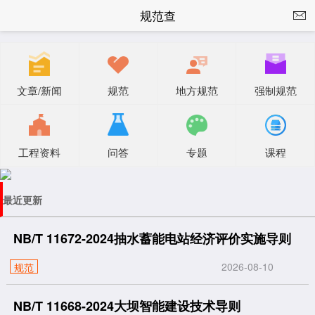
规范查
文章/新闻
规范
地方规范
强制规范
工程资料
问答
专题
课程
最近更新
NB/T 11672-2024抽水蓄能电站经济评价实施导则
2026-08-10
规范
NB/T 11668-2024大坝智能建设技术导则