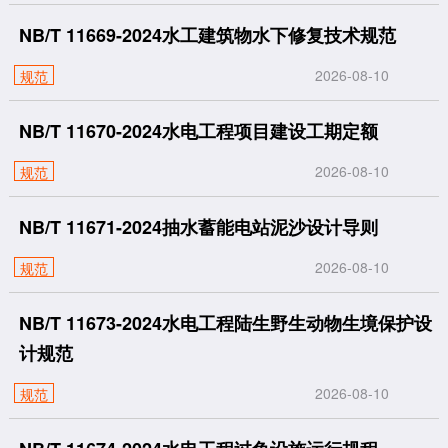
NB/T 11669-2024水工建筑物水下修复技术规范
2026-08-10
规范
NB/T 11670-2024水电工程项目建设工期定额
2026-08-10
规范
NB/T 11671-2024抽水蓄能电站泥沙设计导则
2026-08-10
规范
NB/T 11673-2024水电工程陆生野生动物生境保护设
计规范
2026-08-10
规范